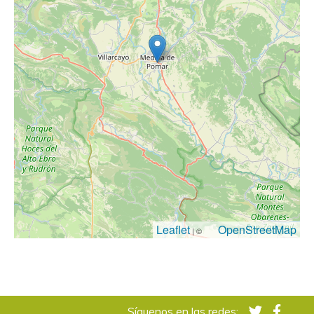
Leaflet
OpenStreetMap
| ©
Síguenos en las redes: